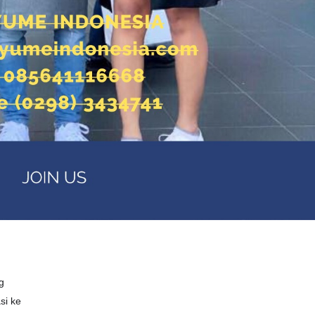
g
si ke